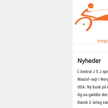
Nyheder
L’Amiral J S J sp
Masiol-sejr i Nor
USA: Ny kusk på
Og nu gælder det
Dansk 2-åring van