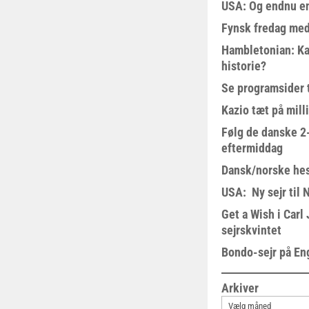
USA: Og endnu en
Fynsk fredag med
Hambletonian: Ka
historie?
Se programsider 
Kazio tæt på milli
Følg de danske 2-
eftermiddag
Dansk/norske hes
USA: Ny sejr til 
Get a Wish i Car
sejrskvintet
Bondo-sejr på En
Arkiver