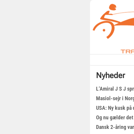
Nyheder
L’Amiral J S J sp
Masiol-sejr i Nor
USA: Ny kusk på
Og nu gælder det
Dansk 2-åring van