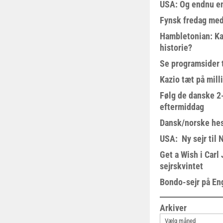
USA: Og endnu en
Fynsk fredag med
Hambletonian: Ka
historie?
Se programsider 
Kazio tæt på milli
Følg de danske 2-
eftermiddag
Dansk/norske hes
USA: Ny sejr til 
Get a Wish i Car
sejrskvintet
Bondo-sejr på En
Arkiver