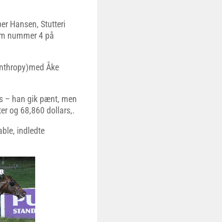
per Hansen, Stutteri
som nummer 4 på
anthropy)med Åke
s – han gik pænt, men
ter og 68,860 dollars,.
able, indledte