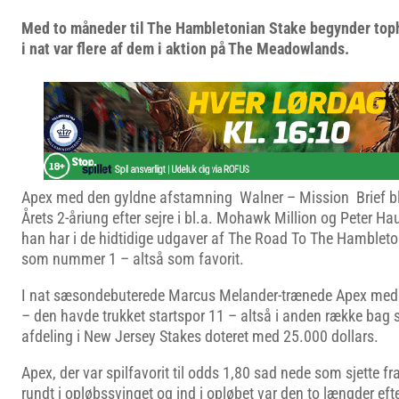
Med to måneder til The Hambletonian Stake begynder toph
i nat var flere af dem i aktion på The Meadowlands.
Apex med den gyldne afstamning Walner – Mission Brief ble
Årets 2-åriung efter sejre i bl.a. Mohawk Million og Peter 
han har i de hidtidige udgaver af The Road To The Hambleto
som nummer 1 – altså som favorit.
I nat sæsondebuterede Marcus Melander-trænede Apex med 
– den havde trukket startspor 11 – altså i anden række bag 
afdeling i New Jersey Stakes doteret med 25.000 dollars.
Apex, der var spilfavorit til odds 1,80 sad nede som sjette f
rundt i opløbssvinget og ind i opløbet var den to længder e