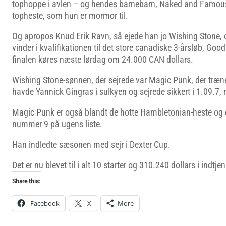
tophoppe i avlen – og hendes barnebarn, Naked and Famous e
topheste, som hun er mormor til.
Og apropos Knud Erik Ravn, så ejede han jo Wishing Stone, 
vinder i kvalifikationen til det store canadiske 3-årsløb, Goo
finalen køres næste lørdag om 24.000 CAN dollars.
Wishing Stone-sønnen, der sejrede var Magic Punk, der træn
havde Yannick Gingras i sulkyen og sejrede sikkert i 1.09.7, 
Magic Punk er også blandt de hotte Hambletonian-heste og 
nummer 9 på ugens liste.
Han indledte sæsonen med sejr i Dexter Cup.
Det er nu blevet til i alt 10 starter og 310.240 dollars i indtj
Share this:
Facebook
X
More