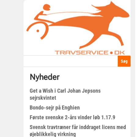
Nyheder
Get a Wish i Carl Johan Jepsons
sejrskvintet
Bondo-sejr på Enghien
Første svenske 2-års vinder løb 1.17.9
Svensk travtræner får inddraget licens med
øjeblikkelig virkning