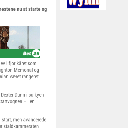
estene nu at starte og
v i fjor kåret som
Haughton Memorial og
nian været rangeret
Dexter Dunn i sulkyen
startvognen – i en
ra start, men avancerede
fter staldkammeraten