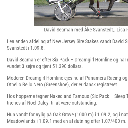
David Seaman med Åke Svanstedt,. Lisa 
I en anden afdeling af New Jersey Sire Stakes vandt Davi
Svanstedt i 1.09.8.
David Seaman er efter Six Pack – Dreamgirl Hornline og har 
vundet 3 sejre og tjent 51.390 dollars.
Moderen Dreamgirl Hornline ejes nu af Panamera Racing og ha
Othello Bello Nero (Greenshoe), der er dansk registreret.
Hos hopperne tegner Naked and Famous (Six Pack – Sleep T
trænes af Noel Daley til at være outstanding.
Hun vandt for nylig på Oak Grove (1000 m) i 1.09.2, og i na
Meadowlands i 1.09.1 med en afslutning efter 1.07/400 m.