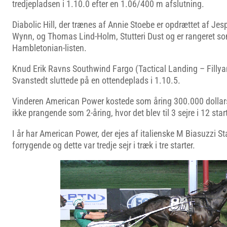
tredjepladsen i 1.10.0 efter en 1.06/400 m afslutning.
Diabolic Hill, der trænes af Annie Stoebe er opdrættet af Jes
Wynn, og Thomas Lind-Holm, Stutteri Dust og er rangeret 
Hambletonian-listen.
Knud Erik Ravns Southwind Fargo (Tactical Landing – Filly
Svanstedt sluttede på en ottendeplads i 1.10.5.
Vinderen American Power kostede som åring 300.000 dollar
ikke prangende som 2-åring, hvor det blev til 3 sejre i 12 star
I år har American Power, der ejes af italienske M Biasuzzi St
forrygende og dette var tredje sejr i træk i tre starter.