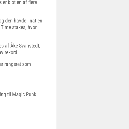
r blot en af flere
og den havde i nat en
d Time stakes, hvor
es af Åke Svanstedt,
ny rekord
er rangeret som
ening til Magic Punk.