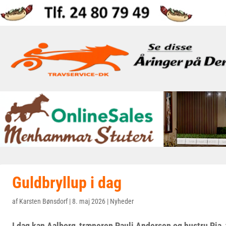
Guldbryllup i dag
af
Karsten Bønsdorf
|
8. maj 2026
|
Nyheder
I dag kan Aalborg-træneren Pauli Andersen og hustru Pia 