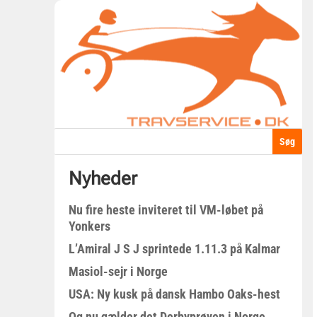
Nyheder
Nu fire heste inviteret til VM-løbet på
Yonkers
L’Amiral J S J sprintede 1.11.3 på Kalmar
Masiol-sejr i Norge
USA: Ny kusk på dansk Hambo Oaks-hest
Og nu gælder det Derbyprøven i Norge