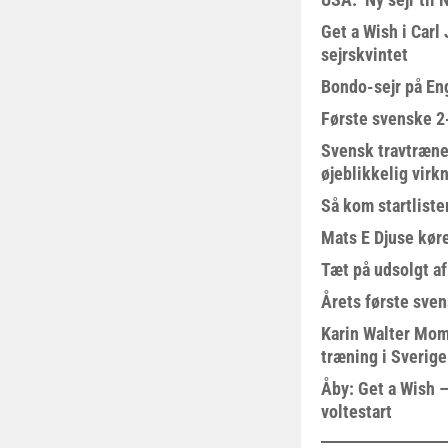
Get a Wish i Car
sejrskvintet
Bondo-sejr på En
Første svenske 2-
Svensk travtræne
øjeblikkelig virk
Så kom startliste
Mats E Djuse køre
Tæt på udsolgt af
Årets første sven
Karin Walter Mom
træning i Sverige
Åby: Get a Wish –
voltestart