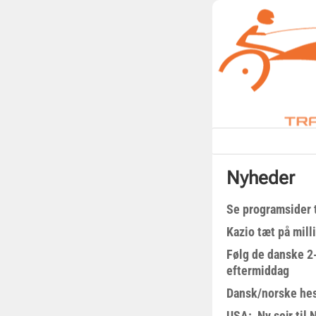
Nyheder
Se programsider 
Kazio tæt på milli
Følg de danske 2-
eftermiddag
Dansk/norske hes
USA: Ny sejr til 