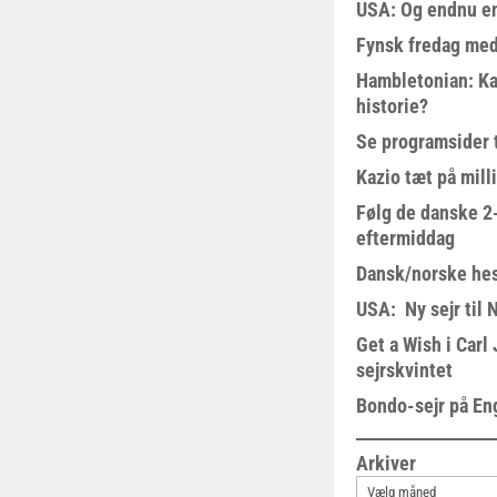
USA: Og endnu en
Fynsk fredag med
Hambletonian: Ka
historie?
Se programsider 
Kazio tæt på milli
Følg de danske 2-
eftermiddag
Dansk/norske hes
USA: Ny sejr til 
Get a Wish i Car
sejrskvintet
Bondo-sejr på En
Arkiver