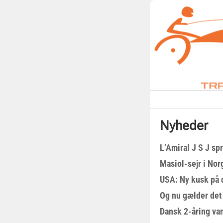
Nyheder
L’Amiral J S J sp
Masiol-sejr i Nor
USA: Ny kusk på
Og nu gælder det
Dansk 2-åring van