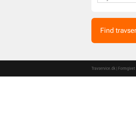
Find travse
Travservice.dk | Formgivet