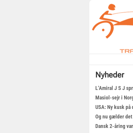
Nyheder
L’Amiral J S J sp
Masiol-sejr i Nor
USA: Ny kusk på
Og nu gælder det
Dansk 2-åring van