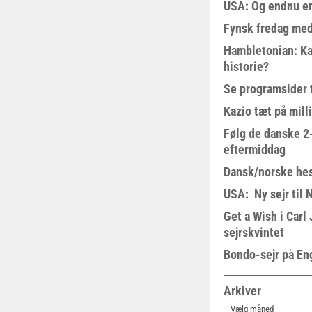
USA: Og endnu en
Fynsk fredag med
Hambletonian: Ka
historie?
Se programsider 
Kazio tæt på milli
Følg de danske 2-
eftermiddag
Dansk/norske hes
USA: Ny sejr til 
Get a Wish i Car
sejrskvintet
Bondo-sejr på En
Arkiver