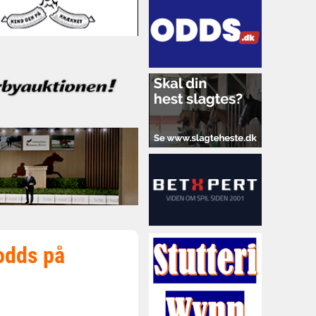
 odds på