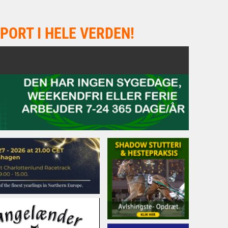
PORT I HELE VERDEN!