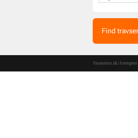
Find travse
Travservice.dk | Formgivet