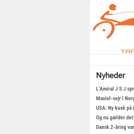
Nyheder
L’Amiral J S J sp
Masiol-sejr i Nor
USA: Ny kusk på
Og nu gælder det
Dansk 2-åring van