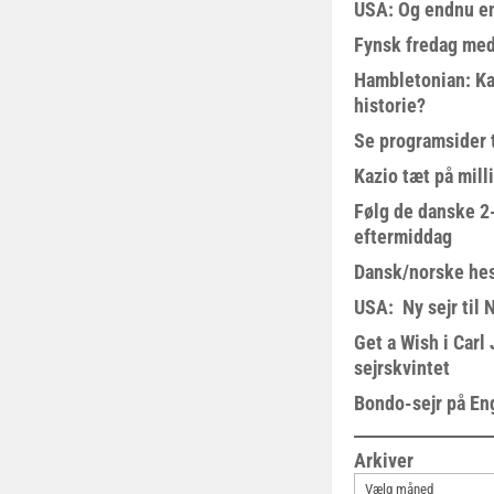
USA: Og endnu en
Fynsk fredag med
Hambletonian: Ka
historie?
Se programsider 
Kazio tæt på milli
Følg de danske 2-
eftermiddag
Dansk/norske hes
USA: Ny sejr til 
Get a Wish i Car
sejrskvintet
Bondo-sejr på En
Arkiver