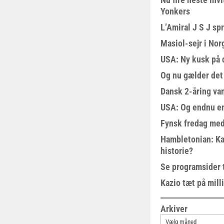
Yonkers
L’Amiral J S J sp
Masiol-sejr i Nor
USA: Ny kusk på
Og nu gælder det
Dansk 2-åring van
USA: Og endnu en
Fynsk fredag med
Hambletonian: Ka
historie?
Se programsider 
Kazio tæt på milli
Arkiver