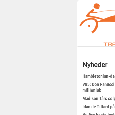
Nyheder
Hambletonian-da
V85: Don Fanucci 
millionløb
Madison Tårs sol
Idao de Tillard på
Nu fire heste invi