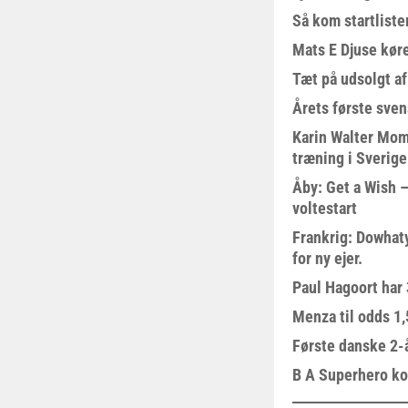
Så kom startliste
Mats E Djuse køre
Tæt på udsolgt af
Årets første sven
Karin Walter Mom
træning i Sverige
Åby: Get a Wish –
voltestart
Frankrig: Dowhat
for ny ejer.
Paul Hagoort har 
Menza til odds 1
Første danske 2-å
B A Superhero kom