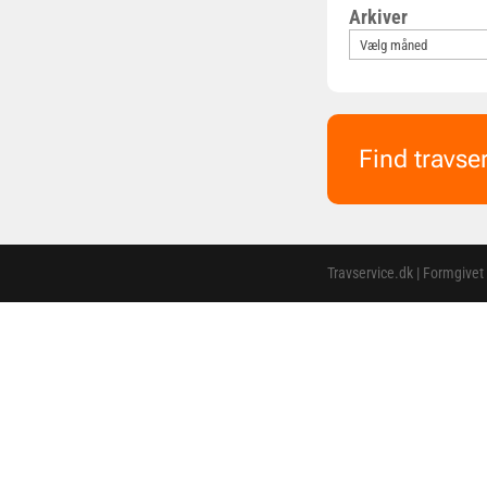
Arkiver
Find travse
Travservice.dk | Formgivet