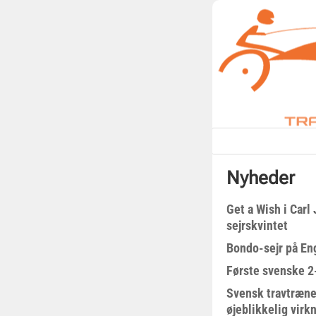
Nyheder
Get a Wish i Car
sejrskvintet
Bondo-sejr på En
Første svenske 2-
Svensk travtræne
øjeblikkelig virk