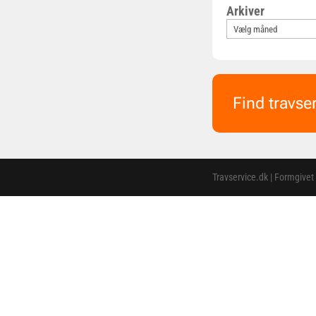
Arkiver
Find travse
Travservice.dk | Formgivet