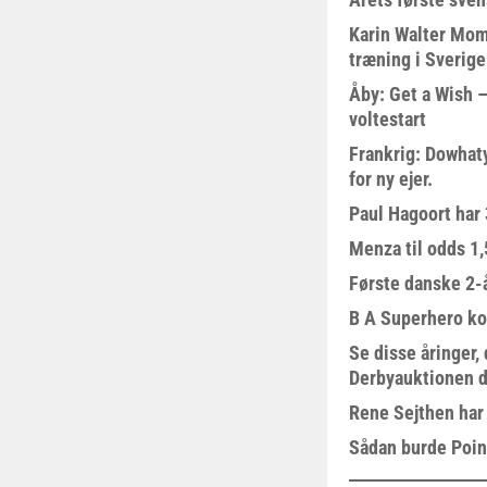
Karin Walter Mom
træning i Sverige
Åby: Get a Wish –
voltestart
Frankrig: Dowhat
for ny ejer.
Paul Hagoort har 
Menza til odds 1
Første danske 2-å
B A Superhero kom
Se disse åringer,
Derbyauktionen d
Rene Sejthen har f
Sådan burde Poin