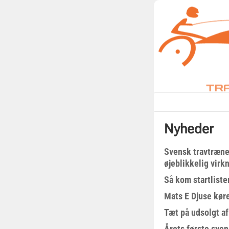
Nyheder
Svensk travtræne
øjeblikkelig virk
Så kom startliste
Mats E Djuse køre
Tæt på udsolgt af
Årets første sven