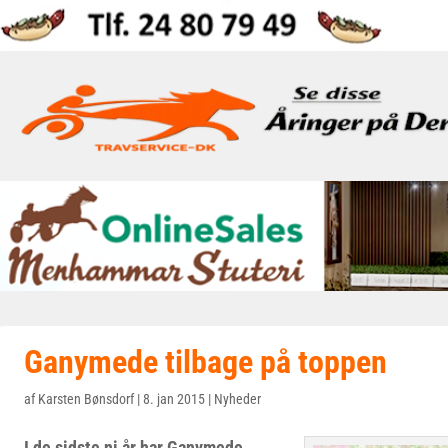
Ganymede tilbage på toppen
af
Karsten Bønsdorf
|
8. jan 2015
|
Nyheder
I de sidste ni år har Ganymede