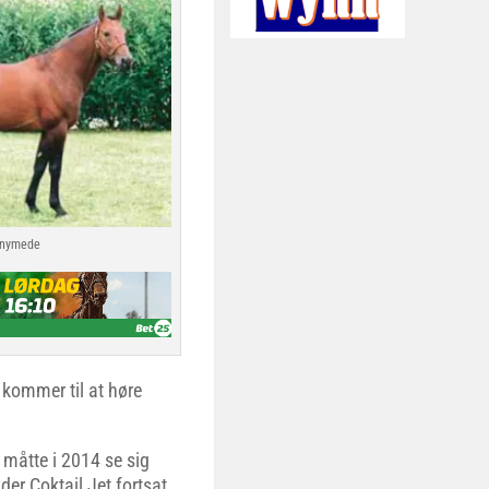
nymede
t kommer til at høre
 måtte i 2014 se sig
er Coktail Jet fortsat