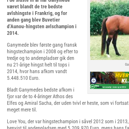
været blandt de tre bedste
avlshingste i Frankrig, og for
anden gang blev Buvetier
d’Aunou-hingsten avlschampion i
2014.
Ganymede blev første gang fransk
hingstechampion i 2008 og efter to
tredje og to andenpladser gik den
nu 21-årige hingst helt til tops i
Ga
2014, hvor hans afkom vandt
5.448.510 Euro.
Bladt Ganymedes bedste afkom i
fjor var de to 4-åringer Athos des
Elfes og Amiral Sacha, der uden tvivl er heste, som vi fortsa
meget mere til.
Love You, der var hingstechampion i såvel 2012 som i 2013,
henvist til andenpladsen med 5.209.970 Euro, mens hans fad