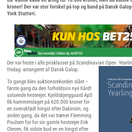
kroner! Der var stor forskel på top og bund på Dansk Galop
York Stutteri.
Der var heste i alle prisklasser på Scandinavian Open Yearlin
fredag -arrangeret af Dansk Galop.
To gange blev auktionsrekorden slået –
første gang da den forholdsvis nye hårdt
satsende hesteejer, Kjeldsbjerggaard ApS
fik hammerslaget på 620.000 kroner for
en svenskfødt hingst efter Dabirsim, og
anden gang, da det var træner Flemming
Poulsen for for sin gamle hesteejer Erik
Olesen, fik sidste bud en en hingst efter