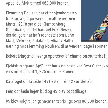
Appel du Maitre med 660.000 kroner.
Flemming Poulsen har efter hjemkomsten
fra Frankrig i fjor været privattræner, men
åbner i 2018 stald på Klampenborg
Galopbane, og det har fået Erik Olesen,
der tidligere har haft topheste som Dano
Mast, Vetrotex, Palatal og Albany Hall i
træning hos Flemming Poulsen, til at vende tilbage i sporten
Rekordåringen er i øvrigt opdrættet af champion-stutteriet Hj
Kjeldsbjerggaard ApS), der har sine heste ved Bent Olsen, købt
en samlet pris af 1,.325 millioner kroner.
Kataloget omfattede 145 heste, men 12 var slettet.
Fem opnåede ingen bud og 43 blev købt tilbage.
85 blev solgt til en gennemsnitspris lige over 80.000 kroner 