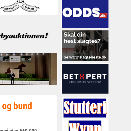
p og bund
også give 660.000