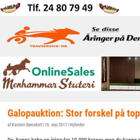
Galopauktion: Stor forskel på to
af
Karsten Bønsdorf
|
16. sep 2017
|
Nyheder
Du kunne købe en åring for 10.000 kroner, men du kunne 