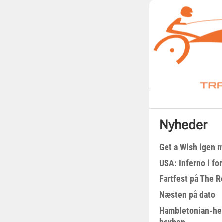
Nyheder
Get a Wish igen 
USA: Inferno i fo
Fartfest på The R
Næsten på dato
Hambletonian-he
hovben