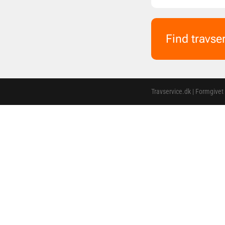
Find travse
Travservice.dk | Formgivet