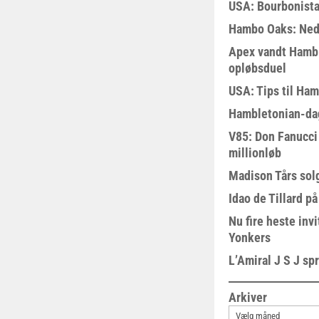
USA: Bourbonista
Hambo Oaks: Nedt
Apex vandt Hambl
opløbsduel
USA: Tips til Ha
Hambletonian-da
V85: Don Fanucci 
millionløb
Madison Tårs sol
Idao de Tillard på
Nu fire heste invi
Yonkers
L’Amiral J S J sp
Arkiver