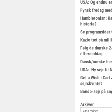
USA: Og endnu en
Fynsk fredag med
Hambletonian: Ka
historie?
Se programsider 
Kazio tæt på milli
Følg de danske 2-
eftermiddag
Dansk/norske hes
USA: Ny sejr til 
Get a Wish i Car
sejrskvintet
Bondo-sejr på En
Arkiver