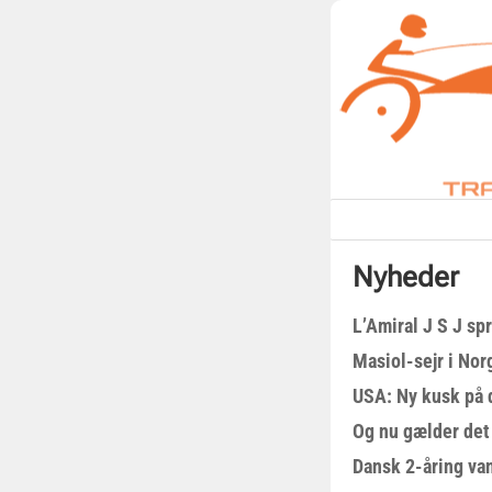
Nyheder
L’Amiral J S J sp
Masiol-sejr i Nor
USA: Ny kusk på
Og nu gælder det
Dansk 2-åring van