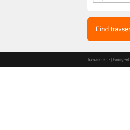
Find travse
Travservice.dk | Formgivet