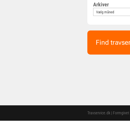
Arkiver
Find travse
Travservice.dk | Formgivet