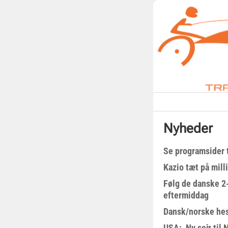
Nyheder
Se programsider 
Kazio tæt på milli
Følg de danske 2-
eftermiddag
Dansk/norske hes
USA: Ny sejr til 