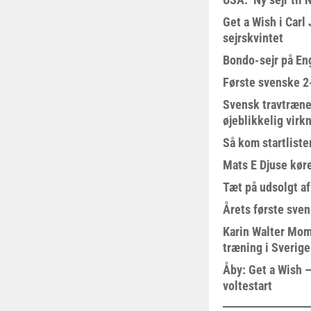
Get a Wish i Car
sejrskvintet
Bondo-sejr på En
Første svenske 2-
Svensk travtræne
øjeblikkelig virk
Så kom startliste
Mats E Djuse køre
Tæt på udsolgt af
Årets første sven
Karin Walter Mom
træning i Sverige
Åby: Get a Wish –
voltestart