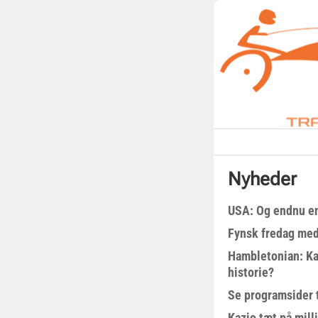
Nyheder
USA: Og endnu en
Fynsk fredag med
Hambletonian: Ka
historie?
Se programsider 
Kazio tæt på milli