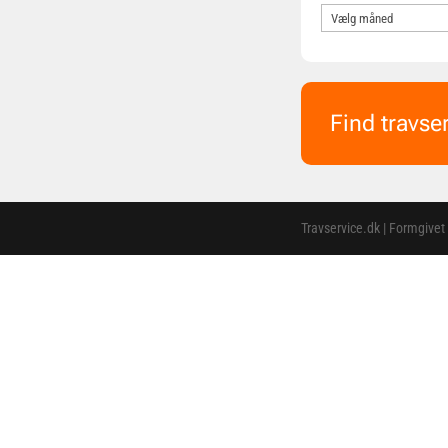
Find travse
Travservice.dk | Formgivet