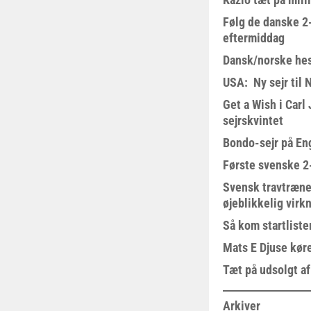
Følg de danske 2-
eftermiddag
Dansk/norske hes
USA: Ny sejr til 
Get a Wish i Car
sejrskvintet
Bondo-sejr på En
Første svenske 2-
Svensk travtræne
øjeblikkelig virk
Så kom startliste
Mats E Djuse køre
Tæt på udsolgt af
Arkiver