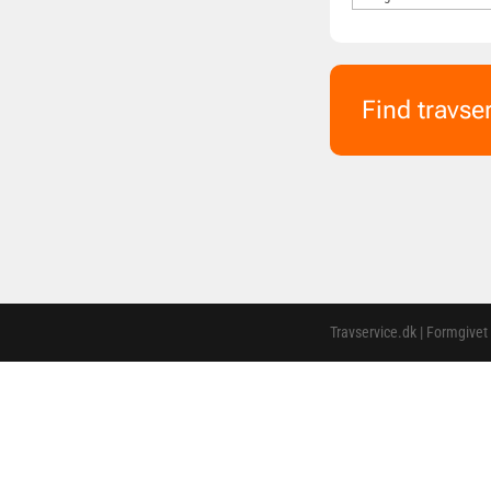
Find travse
Travservice.dk | Formgivet