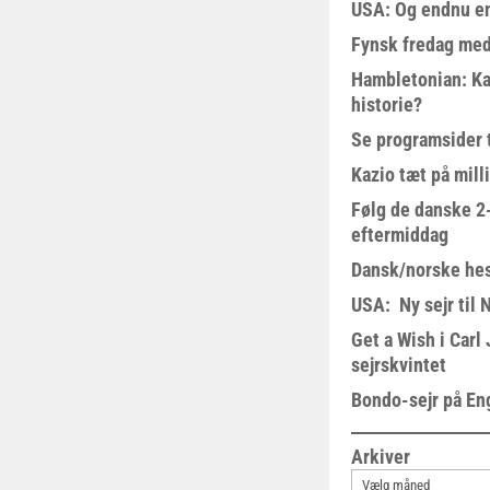
USA: Og endnu en
Fynsk fredag med
Hambletonian: Ka
historie?
Se programsider 
Kazio tæt på milli
Følg de danske 2-
eftermiddag
Dansk/norske hes
USA: Ny sejr til 
Get a Wish i Car
sejrskvintet
Bondo-sejr på En
Arkiver