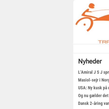
Nyheder
L’Amiral J S J sp
Masiol-sejr i Nor
USA: Ny kusk på
Og nu gælder det
Dansk 2-åring van