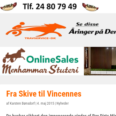
Fra Skive til Vincennes
af
Karsten Bønsdorf
|
4. maj 2015
|
Nyheder
Du husker sikkert den imponerende vinder af Pay Dirts M