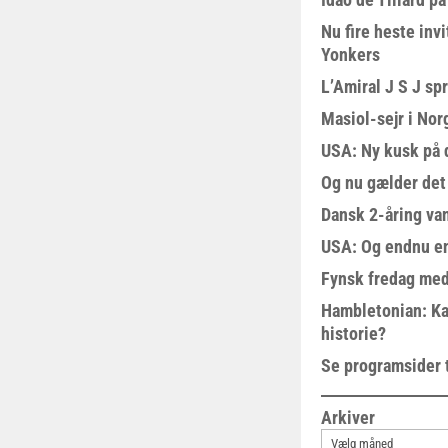
Nu fire heste invi
Yonkers
L’Amiral J S J sp
Masiol-sejr i Nor
USA: Ny kusk på
Og nu gælder det
Dansk 2-åring van
USA: Og endnu en
Fynsk fredag med
Hambletonian: Ka
historie?
Se programsider 
Arkiver