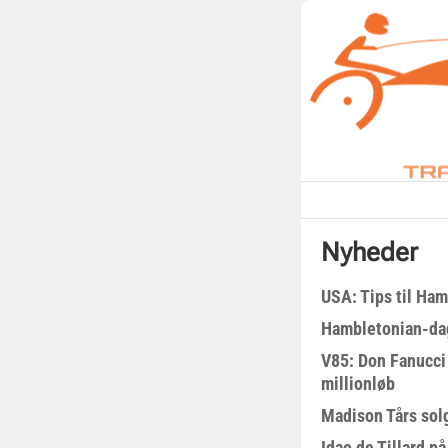
Nyheder
USA: Tips til Ha
Hambletonian-da
V85: Don Fanucci 
millionløb
Madison Tårs sol
Idao de Tillard på