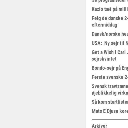
Kazio tæt på milli
Følg de danske 2-
eftermiddag
Dansk/norske hes
USA: Ny sejr til 
Get a Wish i Car
sejrskvintet
Bondo-sejr på En
Første svenske 2-
Svensk travtræne
øjeblikkelig virk
Så kom startliste
Mats E Djuse køre
Arkiver