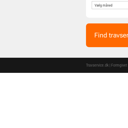
Find travse
Travservice.dk | Formgivet