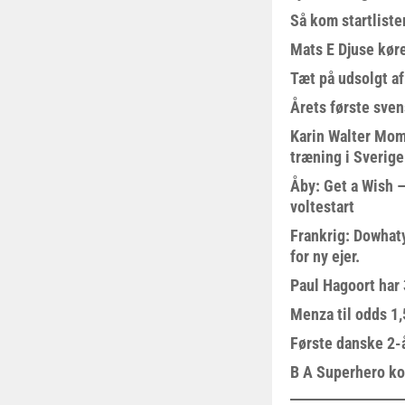
Så kom startliste
Mats E Djuse køre
Tæt på udsolgt af
Årets første sven
Karin Walter Mom
træning i Sverige
Åby: Get a Wish –
voltestart
Frankrig: Dowhat
for ny ejer.
Paul Hagoort har 
Menza til odds 1
Første danske 2-å
B A Superhero kom