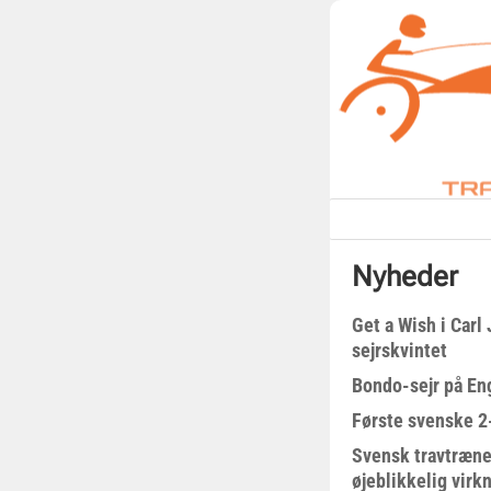
Nyheder
Get a Wish i Car
sejrskvintet
Bondo-sejr på En
Første svenske 2-
Svensk travtræne
øjeblikkelig virk