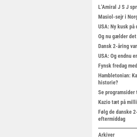
L’Amiral J S J sp
Masiol-sejr i Nor
USA: Ny kusk på
Og nu gælder det
Dansk 2-åring van
USA: Og endnu en
Fynsk fredag med
Hambletonian: Ka
historie?
Se programsider 
Kazio tæt på milli
Følg de danske 2-
eftermiddag
Arkiver