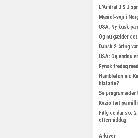
L’Amiral J S J sp
Masiol-sejr i Nor
USA: Ny kusk på
Og nu gælder det
Dansk 2-åring van
USA: Og endnu en
Fynsk fredag med
Hambletonian: Ka
historie?
Se programsider 
Kazio tæt på milli
Følg de danske 2-
eftermiddag
Arkiver