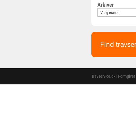
Arkiver
Find travse
Travservice.dk | Formgivet