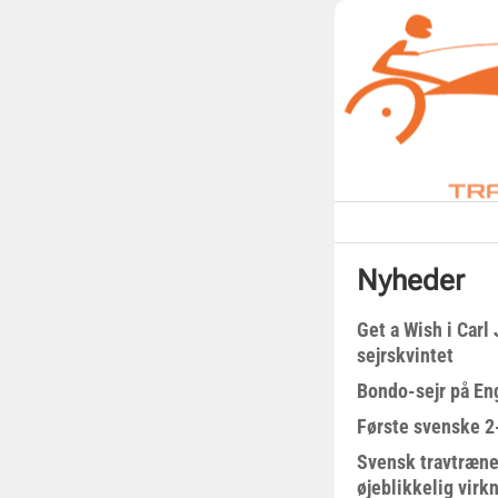
Nyheder
Get a Wish i Car
sejrskvintet
Bondo-sejr på En
Første svenske 2-
Svensk travtræne
øjeblikkelig virk