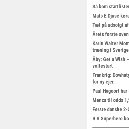
Så kom startliste
Mats E Djuse køre
Tæt på udsolgt af
Årets første sven
Karin Walter Mom
træning i Sverige
Åby: Get a Wish –
voltestart
Frankrig: Dowhat
for ny ejer.
Paul Hagoort har 
Menza til odds 1
Første danske 2-å
B A Superhero kom