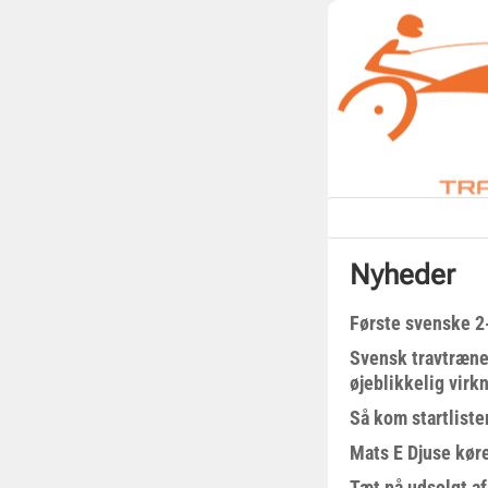
Nyheder
Første svenske 2-
Svensk travtræne
øjeblikkelig virk
Så kom startliste
Mats E Djuse køre
Tæt på udsolgt af