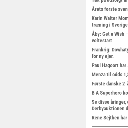
Årets første sven
Karin Walter Mom
træning i Sverige
Åby: Get a Wish –
voltestart
Frankrig: Dowhat
for ny ejer.
Paul Hagoort har 
Menza til odds 1
Første danske 2-å
B A Superhero kom
Se disse åringer,
Derbyauktionen d
Rene Sejthen har f