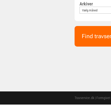
Arkiver
Find travse
Travservice.dk | Formgivet