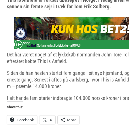
sønnen sin femte sejr i træk for Tom Erik Solberg.
Det har været noget af et lykkekøb normanden John Tore Toll
efteråret købte This is Anfield.
Siden da han hesten startet fem gange i sit nye hjemland, o
eneste gang. Senest i aftes på Jarlsberg, hvor This is Anfiel
m – præmie 14.000 kroner.
I alt har de fem starter indbragte 104.000 norske kroner i pr
Share this:
Facebook
X
More