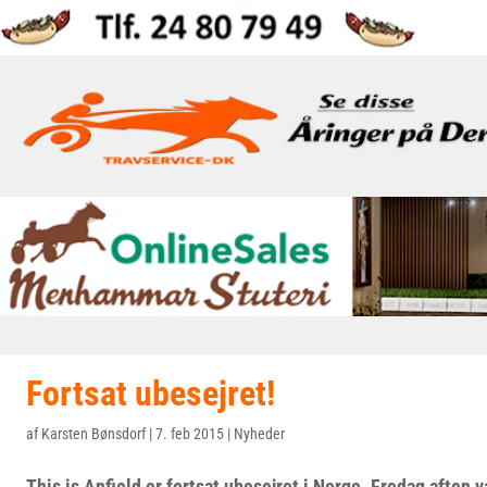
Fortsat ubesejret!
af
Karsten Bønsdorf
|
7. feb 2015
|
Nyheder
This is Anfield er fortsat ubesejret i Norge. Fredag aften