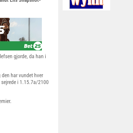
efsen gjorde, da han i
g den har vundet hver
d sejrede i 1.15.7a/2100
æmier.