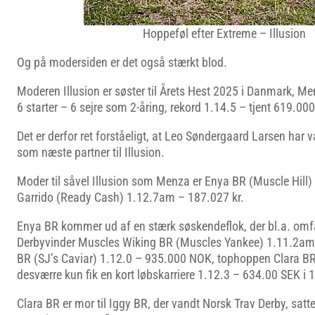
Hoppeføl efter Extreme – Illusion
Og på modersiden er det også stærkt blod.
Moderen Illusion er søster til Årets Hest 2025 i Danmark, M
6 starter – 6 sejre som 2-åring, rekord 1.14.5 – tjent 619.000
Det er derfor ret forståeligt, at Leo Søndergaard Larsen har 
som næste partner til Illusion.
Moder til såvel Illusion som Menza er Enya BR (Muscle Hill) 
Garrido (Ready Cash) 1.12.7am – 187.027 kr.
Enya BR kommer ud af en stærk søskendeflok, der bl.a. omf
Derbyvinder Muscles Wiking BR (Muscles Yankee) 1.11.2am
BR (SJ’s Caviar) 1.12.0 – 935.000 NOK, tophoppen Clara BR
desværre kun fik en kort løbskarriere 1.12.3 – 634.00 SEK i 11
Clara BR er mor til Iggy BR, der vandt Norsk Trav Derby, satte