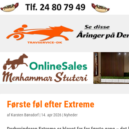
Første føl efter Extreme
af
Karsten Bønsdorf
|
14. apr 2026
|
Nyheder
Derbyvinderen Extreme er blevet far for første gang – det 