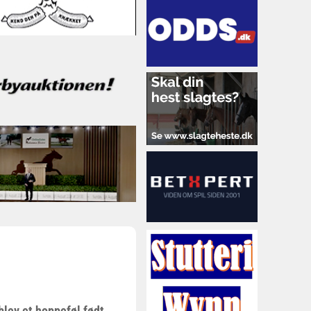
blev et hoppeføl født