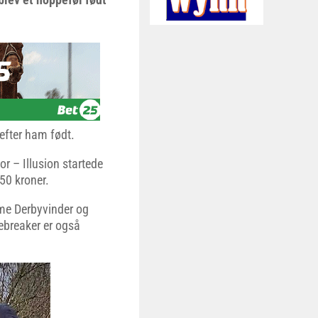
efter ham født.
or – Illusion startede
50 kroner.
reme Derbyvinder og
ebreaker er også