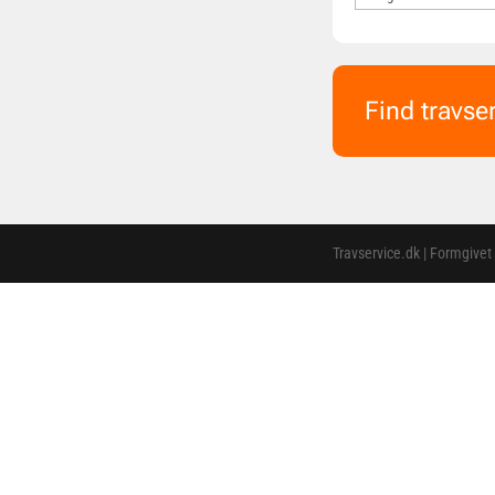
Find travse
Travservice.dk | Formgivet