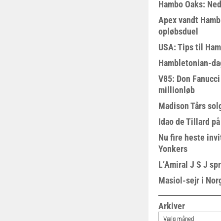
Hambo Oaks: Nedt
Apex vandt Hambl
opløbsduel
USA: Tips til Ha
Hambletonian-da
V85: Don Fanucci 
millionløb
Madison Tårs sol
Idao de Tillard på
Nu fire heste invi
Yonkers
L’Amiral J S J sp
Masiol-sejr i Nor
Arkiver