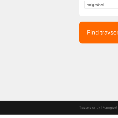
Find travse
Travservice.dk | Formgivet