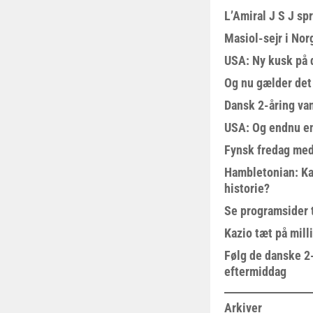
L’Amiral J S J sp
Masiol-sejr i Nor
USA: Ny kusk på
Og nu gælder det
Dansk 2-åring van
USA: Og endnu en
Fynsk fredag med
Hambletonian: Ka
historie?
Se programsider 
Kazio tæt på milli
Følg de danske 2-
eftermiddag
Arkiver