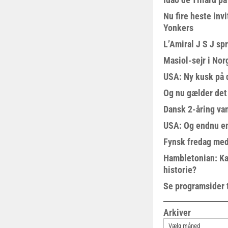
Nu fire heste invi
Yonkers
L’Amiral J S J sp
Masiol-sejr i Nor
USA: Ny kusk på
Og nu gælder det
Dansk 2-åring van
USA: Og endnu en
Fynsk fredag med
Hambletonian: Ka
historie?
Se programsider 
Arkiver