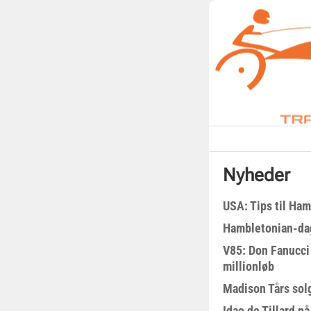
Nyheder
USA: Tips til Ha
Hambletonian-da
V85: Don Fanucci 
millionløb
Madison Tårs sol
Idao de Tillard på