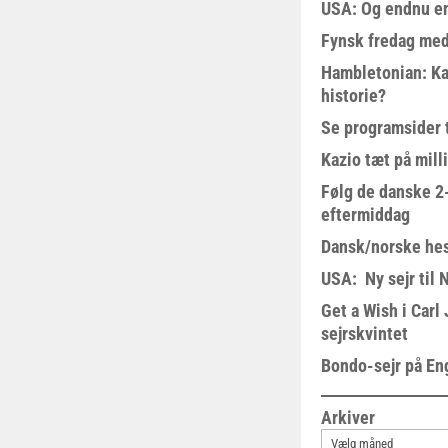
USA: Og endnu en
Fynsk fredag med
Hambletonian: Ka
historie?
Se programsider 
Kazio tæt på milli
Følg de danske 2-
eftermiddag
Dansk/norske hes
USA: Ny sejr til 
Get a Wish i Car
sejrskvintet
Bondo-sejr på En
Arkiver