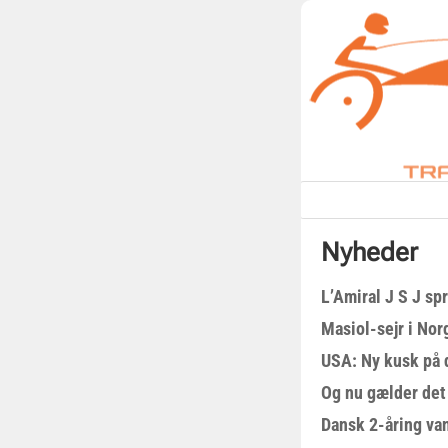
Nyheder
L’Amiral J S J sp
Masiol-sejr i Nor
USA: Ny kusk på
Og nu gælder det
Dansk 2-åring van