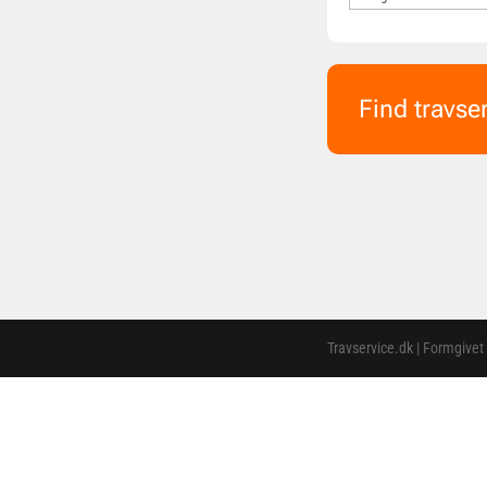
Find travse
Travservice.dk | Formgivet