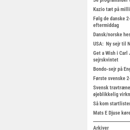
Kazio tæt på milli
Følg de danske 2-
eftermiddag
Dansk/norske hes
USA: Ny sejr til 
Get a Wish i Car
sejrskvintet
Bondo-sejr på En
Første svenske 2-
Svensk travtræne
øjeblikkelig virk
Så kom startliste
Mats E Djuse køre
Arkiver