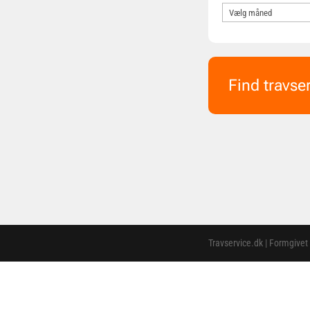
Find travse
Travservice.dk | Formgivet