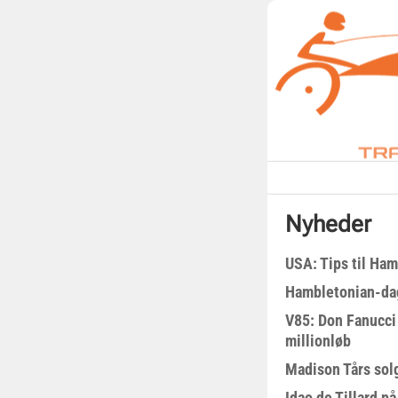
Nyheder
USA: Tips til Ha
Hambletonian-da
V85: Don Fanucci 
millionløb
Madison Tårs sol
Idao de Tillard på