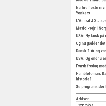
Nu fire heste invi
Yonkers
L’Amiral J S J sp
Masiol-sejr i Nor
USA: Ny kusk på
Og nu gælder det
Dansk 2-åring van
USA: Og endnu en
Fynsk fredag med
Hambletonian: Ka
historie?
Se programsider 
Arkiver