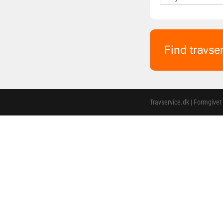
Find travse
Travservice.dk | Formgivet