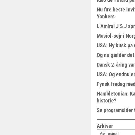
Nu fire heste invi
Yonkers
L’Amiral J S J sp
Masiol-sejr i Nor
USA: Ny kusk på
Og nu gælder det
Dansk 2-åring van
USA: Og endnu en
Fynsk fredag med
Hambletonian: Ka
historie?
Se programsider 
Arkiver