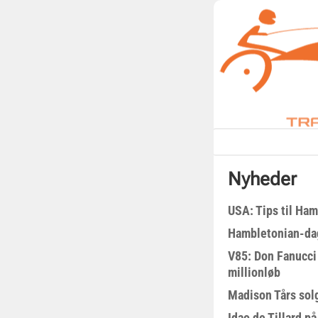
Nyheder
USA: Tips til Ha
Hambletonian-da
V85: Don Fanucci 
millionløb
Madison Tårs sol
Idao de Tillard på