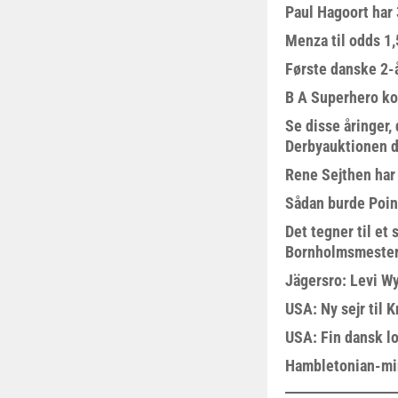
Paul Hagoort har 
Menza til odds 1
Første danske 2-å
B A Superhero kom
Se disse åringer,
Derbyauktionen d
Rene Sejthen har f
Sådan burde Poin
Det tegner til e
Bornholmsmeste
Jägersro: Levi W
USA: Ny sejr til 
USA: Fin dansk l
Hambletonian-mi