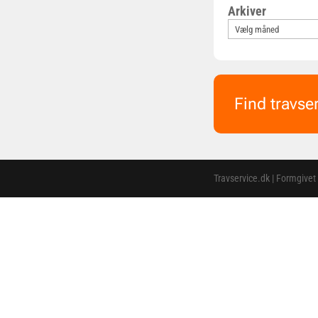
Arkiver
Find travse
Travservice.dk | Formgivet