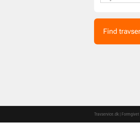
Find travse
Travservice.dk | Formgivet