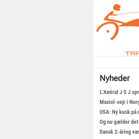
Nyheder
L’Amiral J S J sp
Masiol-sejr i Nor
USA: Ny kusk på
Og nu gælder det
Dansk 2-åring van