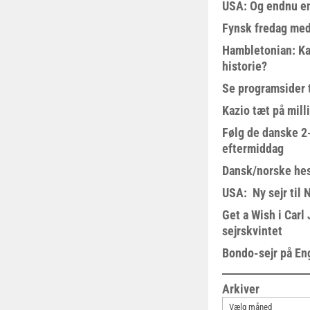
USA: Og endnu en
Fynsk fredag med
Hambletonian: Ka
historie?
Se programsider 
Kazio tæt på milli
Følg de danske 2-
eftermiddag
Dansk/norske hes
USA: Ny sejr til 
Get a Wish i Car
sejrskvintet
Bondo-sejr på En
Arkiver