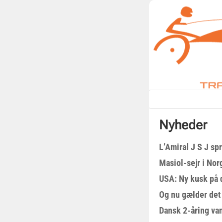
Nyheder
L’Amiral J S J sp
Masiol-sejr i Nor
USA: Ny kusk på
Og nu gælder det
Dansk 2-åring van