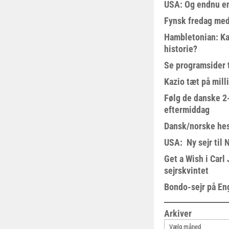
USA: Og endnu en
Fynsk fredag med
Hambletonian: Ka
historie?
Se programsider 
Kazio tæt på milli
Følg de danske 2-
eftermiddag
Dansk/norske hes
USA: Ny sejr til 
Get a Wish i Car
sejrskvintet
Bondo-sejr på En
Arkiver