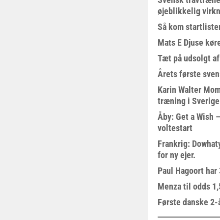
øjeblikkelig virk
Så kom startliste
Mats E Djuse køre
Tæt på udsolgt af
Årets første sven
Karin Walter Mom
træning i Sverige
Åby: Get a Wish –
voltestart
Frankrig: Dowhat
for ny ejer.
Paul Hagoort har 
Menza til odds 1
Første danske 2-å