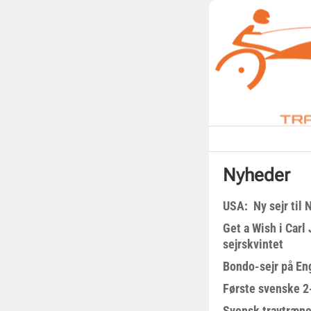
Nyheder
USA: Ny sejr til 
Get a Wish i Car
sejrskvintet
Bondo-sejr på En
Første svenske 2-
Svensk travtræne