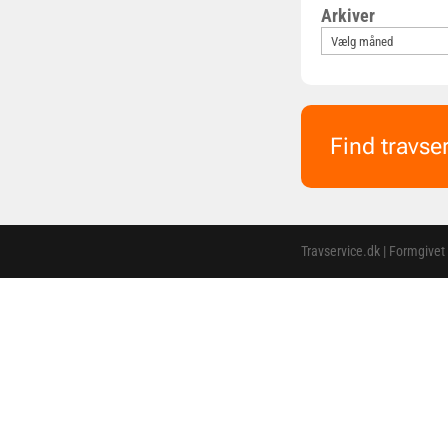
Arkiver
Find travse
Travservice.dk | Formgivet