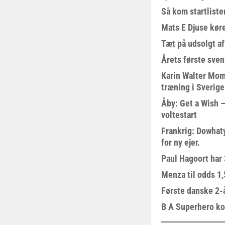
Så kom startliste
Mats E Djuse køre
Tæt på udsolgt af
Årets første sven
Karin Walter Mom
træning i Sverige
Åby: Get a Wish –
voltestart
Frankrig: Dowhat
for ny ejer.
Paul Hagoort har 
Menza til odds 1
Første danske 2-å
B A Superhero kom