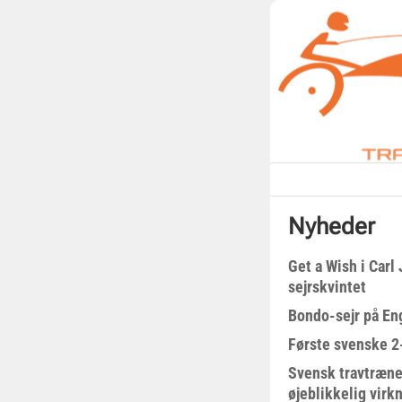
Nyheder
Get a Wish i Car
sejrskvintet
Bondo-sejr på En
Første svenske 2-
Svensk travtræne
øjeblikkelig virk