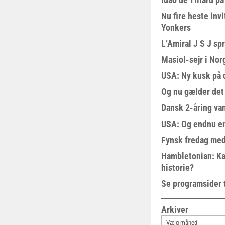
Nu fire heste invi
Yonkers
L’Amiral J S J sp
Masiol-sejr i Nor
USA: Ny kusk på
Og nu gælder det
Dansk 2-åring van
USA: Og endnu en
Fynsk fredag med
Hambletonian: Ka
historie?
Se programsider 
Arkiver