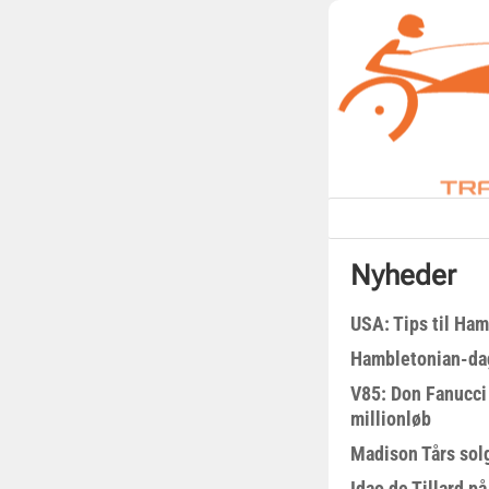
Nyheder
USA: Tips til Ha
Hambletonian-da
V85: Don Fanucci 
millionløb
Madison Tårs sol
Idao de Tillard på