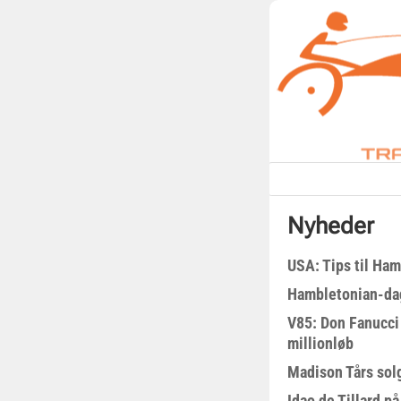
Nyheder
USA: Tips til Ha
Hambletonian-da
V85: Don Fanucci 
millionløb
Madison Tårs sol
Idao de Tillard på