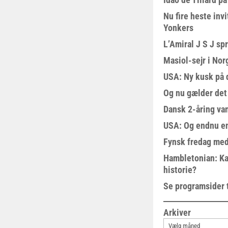
Nu fire heste invi
Yonkers
L’Amiral J S J sp
Masiol-sejr i Nor
USA: Ny kusk på
Og nu gælder det
Dansk 2-åring van
USA: Og endnu en
Fynsk fredag med
Hambletonian: Ka
historie?
Se programsider 
Arkiver