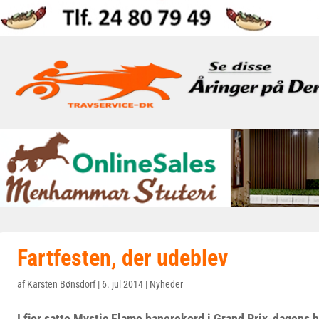
Fartfesten, der udeblev
af
Karsten Bønsdorf
|
6. jul 2014
|
Nyheder
I fjor satte Mystic Flame banerekord i Grand Prix-dagens