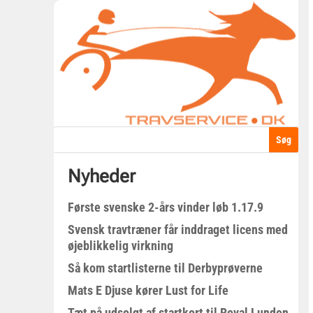
Nyheder
Første svenske 2-års vinder løb 1.17.9
Svensk travtræner får inddraget licens med
øjeblikkelig virkning
Så kom startlisterne til Derbyprøverne
Mats E Djuse kører Lust for Life
Tæt på udsolgt af startkort til Royal Lunden