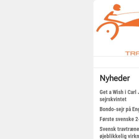
Nyheder
Get a Wish i Car
sejrskvintet
Bondo-sejr på En
Første svenske 2-
Svensk travtræne
øjeblikkelig virk