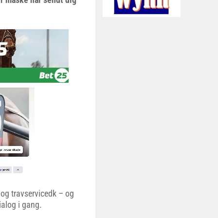
og travservicedk – og
ialog i gang.