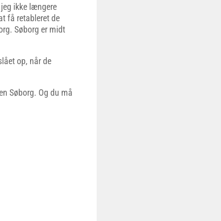
 jeg ikke længere
t få retableret de
org. Søborg er midt
slået op, når de
ten Søborg. Og du må