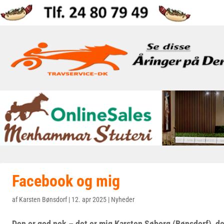
Facebook og mig
af
Karsten Bønsdorf
|
12. apr 2025
|
Nyheder
Den er god nok – det er mig Karsten Søborg (Bønsdorf), d