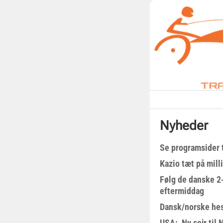
Nyheder
Se programsider 
Kazio tæt på milli
Følg de danske 2-
eftermiddag
Dansk/norske hes
USA: Ny sejr til 