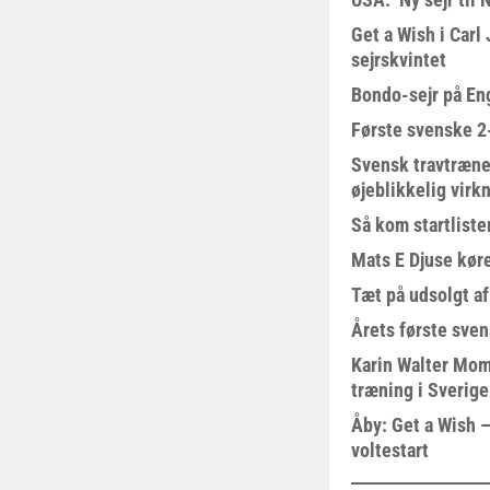
Get a Wish i Car
sejrskvintet
Bondo-sejr på En
Første svenske 2-
Svensk travtræne
øjeblikkelig virk
Så kom startliste
Mats E Djuse køre
Tæt på udsolgt af
Årets første sven
Karin Walter Mom
træning i Sverige
Åby: Get a Wish –
voltestart