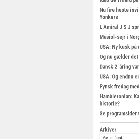
Nu fire heste invi
Yonkers
L’Amiral J S J sp
Masiol-sejr i Nor
USA: Ny kusk på
Og nu gælder det
Dansk 2-åring van
USA: Og endnu en
Fynsk fredag med
Hambletonian: Ka
historie?
Se programsider 
Arkiver