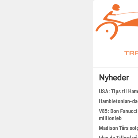
Nyheder
USA: Tips til Ha
Hambletonian-da
V85: Don Fanucci 
millionløb
Madison Tårs sol
Idao de Tillard på