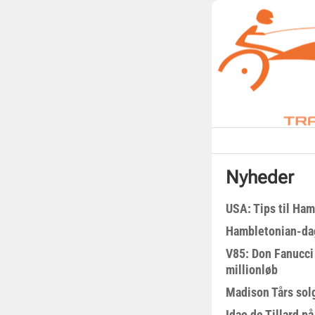
Nyheder
USA: Tips til Ha
Hambletonian-da
V85: Don Fanucci 
millionløb
Madison Tårs sol
Idao de Tillard på