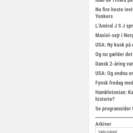
Nu fire heste invi
Yonkers
L’Amiral J S J sp
Masiol-sejr i Nor
USA: Ny kusk på
Og nu gælder det
Dansk 2-åring van
USA: Og endnu en
Fynsk fredag med
Hambletonian: Ka
historie?
Se programsider 
Arkiver